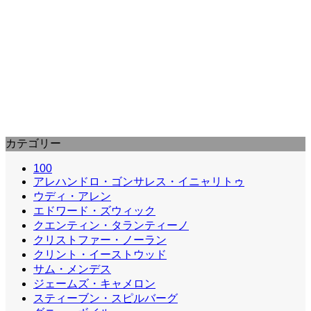
J. Edgar (2011) : J・エドガー
レオナルド・ディカプリオ主演、クリント・イースト
ウッド監督という、ハリウッドきっての黄金コンビ
で、FBI初代長官、ジョン…
カテゴリー
100
アレハンドロ・ゴンサレス・イニャリトゥ
ウディ・アレン
エドワード・ズウィック
クエンティン・タランティーノ
クリストファー・ノーラン
クリント・イーストウッド
サム・メンデス
ジェームズ・キャメロン
スティーブン・スピルバーグ